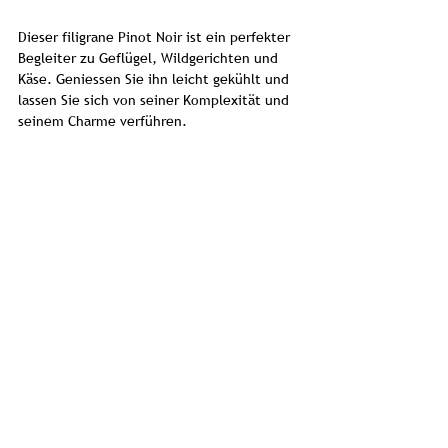
Dieser filigrane Pinot Noir ist ein perfekter
Begleiter zu Geflügel, Wildgerichten und
Käse. Geniessen Sie ihn leicht gekühlt und
lassen Sie sich von seiner Komplexität und
seinem Charme verführen.
Bestellen Sie jetzt den Pinot Noir Bott
Frigyes und erleben Sie slowakische
Weinkunst auf höchstem Niveau.
Produkteinformationen
Bott Frigyes
Rebsorten
Quality red wine from Muszla Hill/Slovakia
Muszla Hill/Slowakei
Pinot Noir
0.75 l
Story
Pinot Noir von Bott Frigyes: Ein
Bewertungen
slowakischer Naturwein mit Charakter