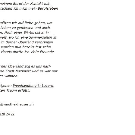
 meinem Beruf der Kontakt mit
ntschied ich mich mein Berufsleben
llten wir auf Reise gehen, um
 Leben zu geniessen und auch
. Nach einer Wintersaison in
weiz, wo ich eine Sommersaison in
 im Berner Oberland verbringen
 wurden nun bereits fast zehn
Hotels durfte ich viele Freunde
rner Oberland zog es uns nach
se Stadt fasziniert und es war nur
ier wohnen.
 eigenen
Weinhandlung in Luzern
,
en Traum erfüllt.
a@vinothekhauser.ch
220 24 22