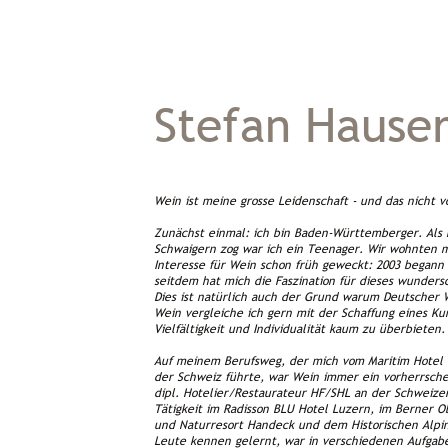
Stefan Hause
Wein ist meine grosse Leidenschaft - und das nicht v
Zunächst einmal: ich bin Baden-Württemberger. Als 
Schwaigern zog war ich ein Teenager. Wir wohnten 
Interesse für Wein schon früh geweckt: 2003 began
seitdem hat mich die Faszination für dieses wunder
Dies ist natürlich auch der Grund warum Deutscher W
Wein vergleiche ich gern mit der Schaffung eines Ku
Vielfältigkeit und Individualität kaum zu überbieten.
Auf meinem Berufsweg, der mich vom Maritim Hotel i
der Schweiz führte, war Wein immer ein vorherrsc
dipl. Hotelier/Restaurateur HF/SHL an der Schweize
Tätigkeit im Radisson BLU Hotel Luzern, im Berner 
und Naturresort Handeck und dem Historischen Alpin
Leute kennen gelernt, war in verschiedenen Aufgabe