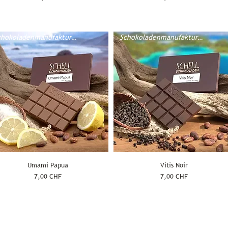
Schokoladenmanufaktur Schell
Schokoladenmanufaktur Schell
Umami Papua
Vitis Noir
Prix
Prix
7,00 CHF
7,00 CHF