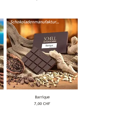
Schokoladenmanufaktur Schell
Barrique
Prix
7,00 CHF