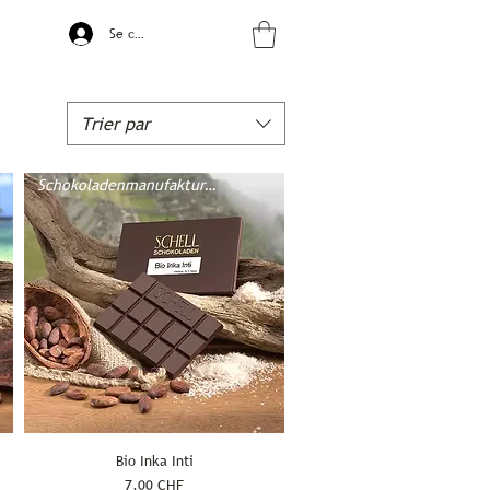
Se connecter
Trier par
Schokoladenmanufaktur Schell
Bio Inka Inti
Prix
7,00 CHF