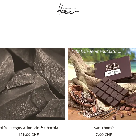
Schokoladenmanufaktur Schell
offret Dégustation Vin & Chocolat
Sao Thomé
Prix
Prix
159,00 CHF
7,00 CHF