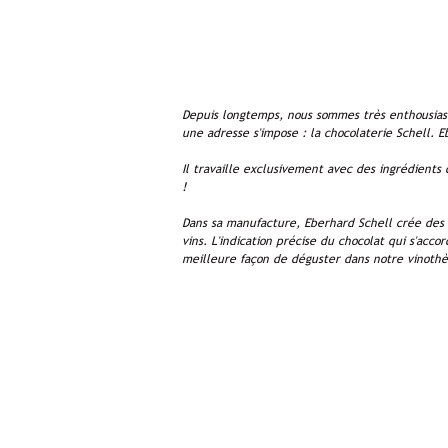
Depuis longtemps, nous sommes très enthousiaste
une adresse s'impose : la chocolaterie Schell. 
Il travaille exclusivement avec des ingrédients
!
Dans sa manufacture, Eberhard Schell crée des c
vins. L'indication précise du chocolat qui s'acc
meilleure façon de déguster dans notre vinoth