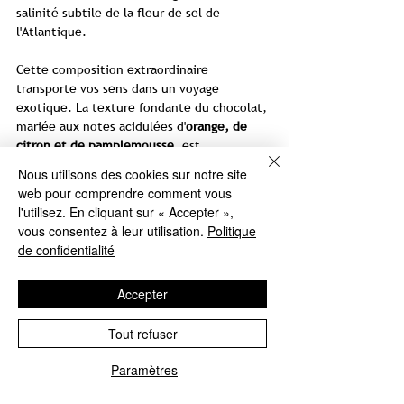
salinité subtile de la fleur de sel de
l'Atlantique.
Cette composition extraordinaire
transporte vos sens dans un voyage
exotique. La texture fondante du chocolat,
mariée aux notes acidulées d'
orange, de
citron et de pamplemousse
, est
parfaitement équilibrée par une touche de
Nous utilisons des cookies sur notre site
sel marin.
web pour comprendre comment vous
l'utilisez. En cliquant sur « Accepter »,
Le chocolat Umami Papua est un véritable
vous consentez à leur utilisation.
Politique
plaisir pour ceux qui recherchent
de confidentialité
l'exceptionnel et souhaitent surprendre
leurs papilles avec de nouvelles sensations.
Accepter
Chocolat Umami Papua – un jeu harmonieux
Tout refuser
entre douceur, acidité et sel, qui envoûte
les sens et crée une irrésistible addiction.
Paramètres