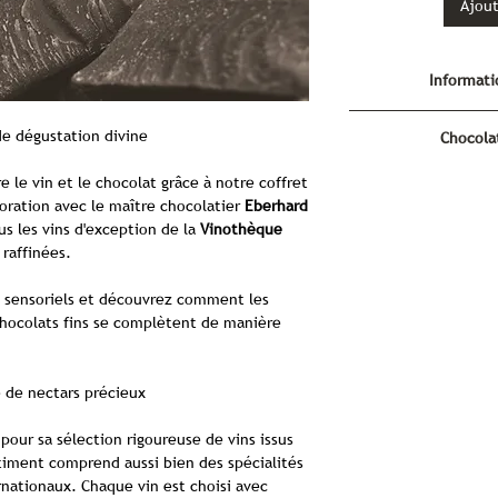
Ajout
Informat
La symbiose du v
de dégustation divine
Chocola
Le vin et le chocola
La symbiose du v
 le vin et le chocolat grâce à notre coffret
grande complexité,
d
boration avec le maître chocolatier
Eberhard
forgé par une multi
Maître pâtissier e
us les vins d'exception de la
Vinothèque
créer une harmoni
Schell
se consacre à 
 raffinées.
somme de leurs com
la relation complexe 
interaction sensor
rendre accessible 
rs sensoriels et découvrez comment les
détaillée des proce
expertise prof
chocolats fins se complètent de manière
aromati
d'expérience et une
La genèse d
organoleptiques d
À l'instar de la vitic
Une s
e de nectars précieux
vinification influ
Eberhard Schell post
caractère du vin, le
leur richesse aro
our sa sélection rigoureuse de vins issus
défini par l'origi
symbiose parfaite c
rtiment comprend aussi bien des spécialités
torréfaction et la d
gustative hors 
rnationaux. Chaque vin est choisi avec
se distinguent par