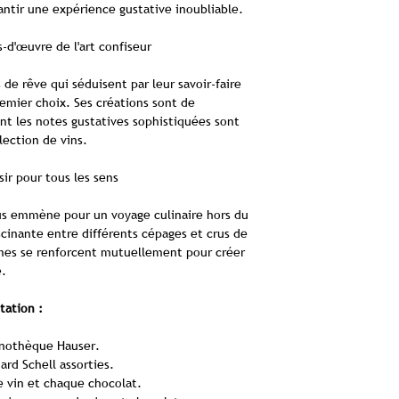
vinification, il soul
antir une expérience gustative inoubliable.
large, allant des no
l'interaction entre 
terreuses et bois
climatiques et la t
-d'œuvre de l'art confiseur
épicées et torr
des saveurs. De l
complexe offre un po
façonné par son li
de rêve qui séduisent par leur savoir-faire
vin et le chocolat
manifestent des
remier choix. Ses créations sont de
générer de nou
provenance et 
ont les notes gustatives sophistiquées sont
Parallè
L'analyse senso
lection de vins.
Malgré des procéd
Pour atteindre l
parallèles remarqua
sensorielle rigou
sir pour tous les sens
vendanges et le pr
recommande de dé
vinification, le v
arômes, d'évaluer
ous emmène pour un voyage culinaire hors du
récolte des caboss
influences récipr
cinante entre différents cépages et crus de
S'ensuivent respect
mariages classiques
es se renforcent mutuellement pour créer
du raisin et la tor
explorer la diversit
e.
intensifier le d
créer des combinai
pendant que le vin
Excellence e
tation :
conché pour optim
Au sein de sa manufa
La com
chocolats nobles à p
inothèque Hauser.
La sélection rigou
accorde avec précisio
ard Schell assorties.
mettre en exergue 
importance primordia
e vin et chaque chocolat.
composant et atteind