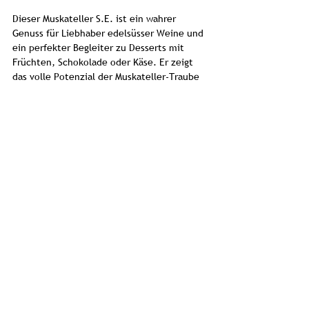
Dieser Muskateller S.E. ist ein wahrer
Genuss für Liebhaber edelsüsser Weine und
ein perfekter Begleiter zu Desserts mit
Früchten, Schokolade oder Käse. Er zeigt
das volle Potenzial der Muskateller-Traube
und das Können des Weinguts Graf
Neipperg.
Alkohol 11.0%Vol. I Restzucker 45.0g/l I
Säure 6.5g/l I Mostgewicht 89ºOechsle
Produkteinformationen
Weingut des Grafen Neipperg
Rebsorten
Deutscher Qualitätswein
Württemberg
/Deutschland
Muskateller
0.75l
Story
Alkoholgehalt 11%Vol.
Muskateller S.E. Graf Neipperg: Ein
betörendes Dufterlebnis aus Württemberg