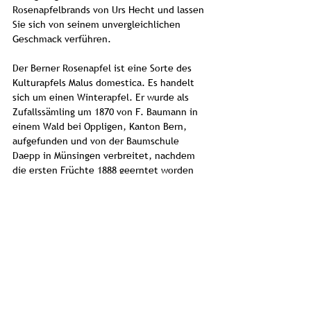
Rosenapfelbrands von Urs Hecht und lassen
Sie sich von seinem unvergleichlichen
Geschmack verführen.
Der Berner Rosenapfel ist eine Sorte des
Kulturapfels Malus domestica. Es handelt
sich um einen Winterapfel. Er wurde als
Zufallssämling um 1870 von F. Baumann in
einem Wald bei Oppligen, Kanton Bern,
aufgefunden und von der Baumschule
Daepp in Münsingen verbreitet, nachdem
die ersten Früchte 1888 geerntet worden
waren.
Die Berner Rosenäpfel werden bei Urs
Hecht zum richtigen Zeitpunkt
eingemaischt und destilliert. Das Destillat
kommt anschliessend ins Barriquefass und
wird mehrere Jahre gelagert.
Er ist sehr speziell in der Frucht, hat einen
angenehmen Abgang. Der Alkoholanteil