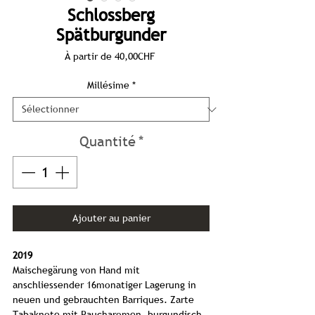
Schlossberg
Spätburgunder
Prix
À partir de
40,00CHF
promotionnel
Millésime
*
Quantité
*
Ajouter au panier
2019
Maischegärung von Hand mit
anschliessender 16monatiger Lagerung in
neuen und gebrauchten Barriques. Zarte
Tabaknote mit Raucharomen, burgundisch