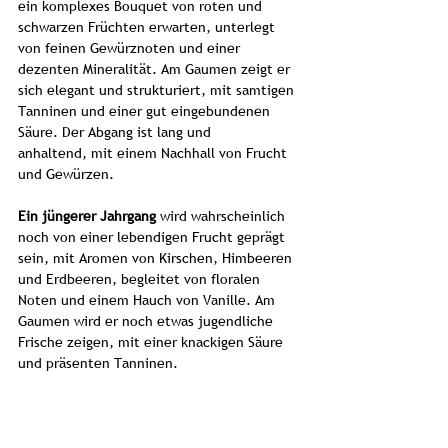
ein komplexes Bouquet von roten und
schwarzen Früchten erwarten, unterlegt
von feinen Gewürznoten und einer
dezenten Mineralität. Am Gaumen zeigt er
sich elegant und strukturiert, mit samtigen
Tanninen und einer gut eingebundenen
Säure. Der Abgang ist lang und
anhaltend, mit einem Nachhall von Frucht
und Gewürzen.
Ein jüngerer Jahrgang
wird wahrscheinlich
noch von einer lebendigen Frucht geprägt
sein, mit Aromen von Kirschen, Himbeeren
und Erdbeeren, begleitet von floralen
Noten und einem Hauch von Vanille. Am
Gaumen wird er noch etwas jugendliche
Frische zeigen, mit einer knackigen Säure
und präsenten Tanninen.
Ein älterer Jahrgang
hingegen wird sich
durch eine grössere Komplexität und Tiefe
auszeichnen.Die Fruchtaromen entwickeln