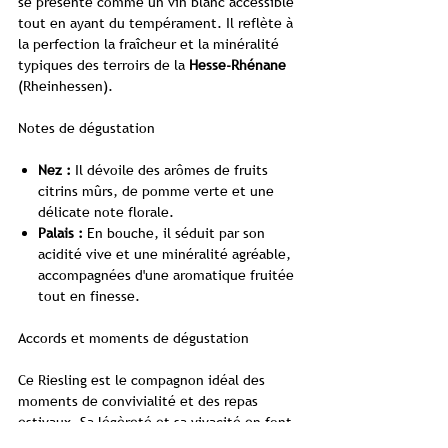
se présente comme un vin blanc accessible
tout en ayant du tempérament. Il reflète à
la perfection la fraîcheur et la minéralité
typiques des terroirs de la
Hesse-Rhénane
(Rheinhessen).
Notes de dégustation
Nez :
Il dévoile des arômes de fruits
citrins mûrs, de pomme verte et une
délicate note florale.
Palais :
En bouche, il séduit par son
acidité vive et une minéralité agréable,
accompagnées d'une aromatique fruitée
tout en finesse.
Accords et moments de dégustation
Ce Riesling est le compagnon idéal des
moments de convivialité et des repas
estivaux. Sa légèreté et sa vivacité en font
le parfait
vin de terrasse
ou un allié de