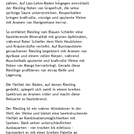
zählen. Auf Löss-Lehm-Böden hingegen entwickelt
der Riesling Noten von Grapefruit, die seine
spritzige Säure unterstreichen. Keuperböden
bringen kraftvolle, würzige und opulente Weine
mit Aromen von Honigmelone hervor.
So entfaltet Riesling vom Blauen Schiefer eine
faszinierende Mineralität mit grünen Apfelnoten,
während Roter Schiefer dem Wein Heublüten-
und Kräuterdüfte verleiht. Auf Buntsandstein
gewachsener Riesling begeistert mit Aromen von
Aprikose und einem vollen Körper, während
Muschelkalk opulente und kraftvolle Weine mit
Noten von Mango hervorbringt. Gerade diese
Rieslinge profitieren von etwas Reife und
Lagerung.
Die Vielfalt der Böden, auf denen Riesling
gedeiht, spiegelt sich somit in einem breiten
Spektrum an Aromen wider und macht diese
Rebsorte so faszinierend.
Der Riesling ist ein wahrer Alleskönner in der
Welt der Weine und bietet eine beeindruckende
Vielfalt an Kombinationsmöglichkeiten mit
Speisen. Dank seiner unterschiedlichen
Ausbauarten – von trocken bis edelsüss –
harmoniert er mit einer breiten Palette an