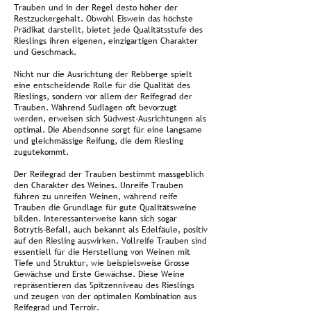
Trauben und in der Regel desto höher der
Restzuckergehalt. Obwohl Eiswein das höchste
Prädikat darstellt, bietet jede Qualitätsstufe des
Rieslings ihren eigenen, einzigartigen Charakter
und Geschmack.
Nicht nur die Ausrichtung der Rebberge spielt
eine entscheidende Rolle für die Qualität des
Rieslings, sondern vor allem der Reifegrad der
Trauben. Während Südlagen oft bevorzugt
werden, erweisen sich Südwest-Ausrichtungen als
optimal. Die Abendsonne sorgt für eine langsame
und gleichmässige Reifung, die dem Riesling
zugutekommt.
Der Reifegrad der Trauben bestimmt massgeblich
den Charakter des Weines. Unreife Trauben
führen zu unreifen Weinen, während reife
Trauben die Grundlage für gute Qualitätsweine
bilden. Interessanterweise kann sich sogar
Botrytis-Befall, auch bekannt als Edelfäule, positiv
auf den Riesling auswirken. Vollreife Trauben sind
essentiell für die Herstellung von Weinen mit
Tiefe und Struktur, wie beispielsweise Grosse
Gewächse und Erste Gewächse. Diese Weine
repräsentieren das Spitzenniveau des Rieslings
und zeugen von der optimalen Kombination aus
Reifegrad und Terroir.