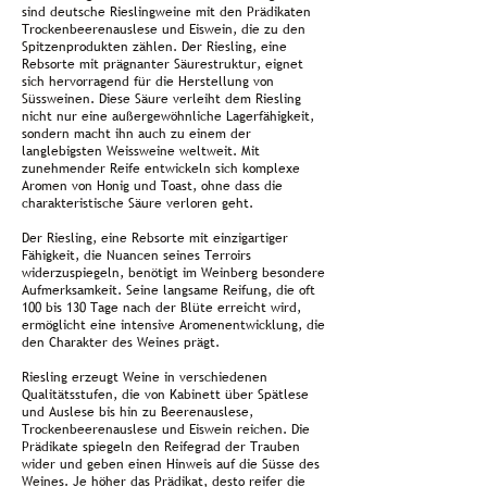
sind deutsche Rieslingweine mit den Prädikaten
Trockenbeerenauslese und Eiswein, die zu den
Spitzenprodukten zählen. Der Riesling, eine
Rebsorte mit prägnanter Säurestruktur, eignet
sich hervorragend für die Herstellung von
Süssweinen. Diese Säure verleiht dem Riesling
nicht nur eine außergewöhnliche Lagerfähigkeit,
sondern macht ihn auch zu einem der
langlebigsten Weissweine weltweit. Mit
zunehmender Reife entwickeln sich komplexe
Aromen von Honig und Toast, ohne dass die
charakteristische Säure verloren geht.
Der Riesling, eine Rebsorte mit einzigartiger
Fähigkeit, die Nuancen seines Terroirs
widerzuspiegeln, benötigt im Weinberg besondere
Aufmerksamkeit. Seine langsame Reifung, die oft
100 bis 130 Tage nach der Blüte erreicht wird,
ermöglicht eine intensive Aromenentwicklung, die
den Charakter des Weines prägt.
Riesling erzeugt Weine in verschiedenen
Qualitätsstufen, die von Kabinett über Spätlese
und Auslese bis hin zu Beerenauslese,
Trockenbeerenauslese und Eiswein reichen. Die
Prädikate spiegeln den Reifegrad der Trauben
wider und geben einen Hinweis auf die Süsse des
Weines. Je höher das Prädikat, desto reifer die