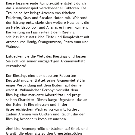
Diese faszinierende Komplexität entsteht durch
das Zusammenspiel verschiedener Faktoren. Die
Traube selbst bringt Aromen von frischen
Früchten, Gras und floralen Noten mit. Während
der Gärung entwickeln sich weitere Nuancen, die
an Hefe, Eisbonbon und Ananas erinnern können.
Die Reifung im Fass verleiht dem Riesling
schliesslich zusätzliche Tiefe und Komplexität mit
Aromen von Honig, Orangenzeste, Petroleum und
Walnuss.
Entdecken Sie die Welt des Rieslings und lassen
Sie sich von seiner einzigartigen Aromenvielfalt
verzaubern!
Der Riesling, eine der edelsten Rebsorten
Deutschlands, entfaltet seine Aromenvielfalt in
enger Verbindung mit dem Boden, auf dem er
wächst. Vulkanischer Porphyr verleiht dem
Riesling eine markante Mineralität und prägt
seinen Charakter. Dieses karge Urgestein, das an
der Nahe, in Rheinhessen und in der
österreichischen Wachau vorkommt, fördert
zudem Aromen von Quitten und Rauch, die den
Riesling besonders komplex machen.
Ähnliche Aromenprofile entstehen auf Gneis und
Granit, die ebenfalls zu den Urgesteinsböden