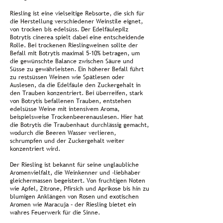
Riesling ist eine vielseitige Rebsorte, die sich für
die Herstellung verschiedener Weinstile eignet,
von trocken bis edelsüss. Der Edelfäulepilz
Botrytis cinerea spielt dabei eine entscheidende
Rolle. Bei trockenen Rieslingweinen sollte der
Befall mit Botrytis maximal 5-10% betragen, um
die gewünschte Balance zwischen Säure und
Süsse zu gewährleisten. Ein höherer Befall führt
zu restsüssen Weinen wie Spätlesen oder
Auslesen, da die Edelfäule den Zuckergehalt in
den Trauben konzentriert. Bei überreifen, stark
von Botrytis befallenen Trauben, entstehen
edelsüsse Weine mit intensivem Aroma,
beispielsweise Trockenbeerenauslesen. Hier hat
die Botrytis die Traubenhaut durchlässig gemacht,
wodurch die Beeren Wasser verlieren,
schrumpfen und der Zuckergehalt weiter
konzentriert wird.
Der Riesling ist bekannt für seine unglaubliche
Aromenvielfalt, die Weinkenner und -liebhaber
gleichermassen begeistert. Von fruchtigen Noten
wie Apfel, Zitrone, Pfirsich und Aprikose bis hin zu
blumigen Anklängen von Rosen und exotischen
Aromen wie Maracuja – der Riesling bietet ein
wahres Feuerwerk für die Sinne.