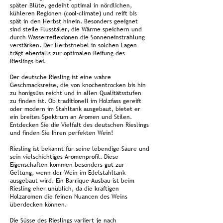
später Blüte, gedeiht optimal in nördlichen,
kühleren Regionen (cool-climate) und reift bis
spät in den Herbst hinein. Besonders geeignet
sind steile Flusstäler, die Wärme speichern und
durch Wasserreflexionen die Sonneneinstrahlung
verstärken. Der Herbstnebel in solchen Lagen
trägt ebenfalls zur optimalen Reifung des
Rieslings bei.
Der deutsche Riesling ist eine wahre
Geschmacksreise, die von knochentrocken bis hin
zu honigsüss reicht und in allen Qualitätsstufen
zu finden ist. Ob traditionell im Holzfass gereift
oder modern im Stahltank ausgebaut, bietet er
ein breites Spektrum an Aromen und Stilen.
Entdecken Sie die Vielfalt des deutschen Rieslings
und finden Sie Ihren perfekten Wein!
Riesling ist bekannt für seine lebendige Säure und
sein vielschichtiges Aromenprofil. Diese
Eigenschaften kommen besonders gut zur
Geltung, wenn der Wein im Edelstahltank
ausgebaut wird. Ein Barrique-Ausbau ist beim
Riesling eher unüblich, da die kräftigen
Holzaromen die feinen Nuancen des Weins
überdecken können.
Die Süsse des Rieslings variiert je nach