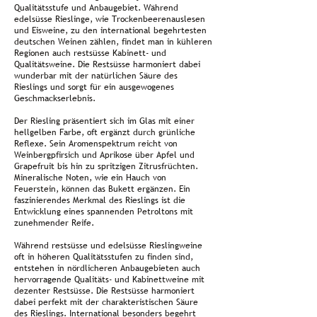
Qualitätsstufe und Anbaugebiet. Während
edelsüsse Rieslinge, wie Trockenbeerenauslesen
und Eisweine, zu den international begehrtesten
deutschen Weinen zählen, findet man in kühleren
Regionen auch restsüsse Kabinett- und
Qualitätsweine. Die Restsüsse harmoniert dabei
wunderbar mit der natürlichen Säure des
Rieslings und sorgt für ein ausgewogenes
Geschmackserlebnis.
Der Riesling präsentiert sich im Glas mit einer
hellgelben Farbe, oft ergänzt durch grünliche
Reflexe. Sein Aromenspektrum reicht von
Weinbergpfirsich und Aprikose über Apfel und
Grapefruit bis hin zu spritzigen Zitrusfrüchten.
Mineralische Noten, wie ein Hauch von
Feuerstein, können das Bukett ergänzen. Ein
faszinierendes Merkmal des Rieslings ist die
Entwicklung eines spannenden Petroltons mit
zunehmender Reife.
Während restsüsse und edelsüsse Rieslingweine
oft in höheren Qualitätsstufen zu finden sind,
entstehen in nördlicheren Anbaugebieten auch
hervorragende Qualitäts- und Kabinettweine mit
dezenter Restsüsse. Die Restsüsse harmoniert
dabei perfekt mit der charakteristischen Säure
des Rieslings. International besonders begehrt