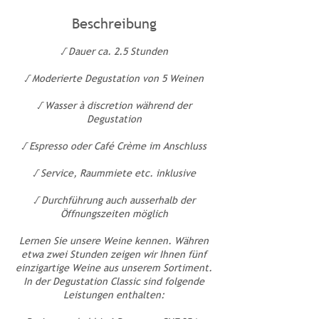
d
Beschreibung
.
3
√ Dauer ca. 2.5 Stunden
0
M
√ Moderierte Degustation von 5 Weinen
i
n
√ Wasser à discretion während der
.
Degustation
√ Espresso oder Café Crème im Anschluss
√ Service, Raummiete etc. inklusive
√ Durchführung auch ausserhalb der
Öffnungszeiten möglich
Lernen Sie unsere Weine kennen. Währen
etwa zwei Stunden zeigen wir Ihnen fünf
einzigartige Weine aus unserem Sortiment.
In der Degustation Classic sind folgende
Leistungen enthalten: