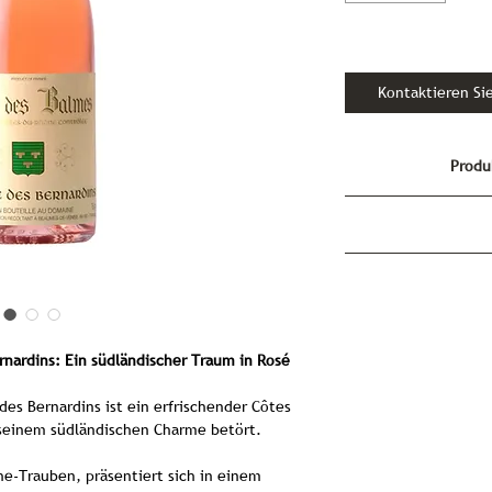
Kontaktieren Si
Produ
Doma
AOC
Côtes 
Rosé des Balmes
fruchtiger Ge
nardins: Ein südländischer Traum in Rosé
Der Rosé des Balme
es Bernardins ist ein erfrischender Côtes
ein erfrischender
 seinem südländischen Charme betört.
Côtes du Rhône Gebi
aus 100% Grenac
he-Trauben, präsentiert sich in einem
sorgfältig aus