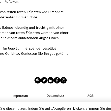
nen Reflexen.
 von reifen roten Früchten wie Himbeere
 dezenten floralen Note.
Die Reben für den 
sonnenverwöhn
 Balmes lebendig und fruchtig mit einer
Bernardins. Die B
omen von roten Früchten werden von einer
Lehmböden, die de
en in einem anhaltenden Abgang nach.
Mineralität ver
nachhaltige An
ter für laue Sommerabende, gesellige
Bewirtschaftung, u
ane Gerichte. Geniessen Sie ihn gut gekühlt
Qualität der
D
Um die Frische 
bewahren, werden di
und für 12 bis 24 
werden sie schon
Impressum
Datenschutz
AGB
geklärt. Die Gä
Temperatur in Edel
der Wein für kurze
ie diese nutzen. Indem Sie auf „Akzeptieren“ klicken, stimmen Sie de