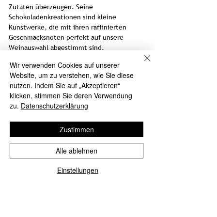
Zutaten überzeugen. Seine
Schokoladenkreationen sind kleine
Kunstwerke, die mit ihren raffinierten
Geschmacksnoten perfekt auf unsere
Weinauswahl abgestimmt sind.
Wir verwenden Cookies auf unserer
Das Degustationspaket – Genuss für alle
Website, um zu verstehen, wie Sie diese
Sinne
nutzen. Indem Sie auf „Akzeptieren“
klicken, stimmen Sie deren Verwendung
Unser Degustationspaket "Wein und
zu.
Datenschutzerklärung
Schokolade" entführt Sie auf eine
kulinarische Reise. Entdecken Sie die
faszinierende Wechselwirkung zwischen
Zustimmen
den verschiedenen Weinen und
Schokoladen. Erleben Sie, wie die Aromen
Alle ablehnen
sich gegenseitig verstärken und neue
Geschmackserlebnisse schaffen.
Einstellungen
In unserem Degustationspaket finden Sie:
Eine Auswahl von 6 Weinen aus der
Vinothek Hauser