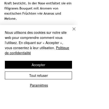
Kraft besticht. In der Nase entfaltet sie ein
filigranes Bouquet mit Aromen von
exotischen Früchten wie Ananas und
Melone.
Am Gaumen zeigt sie sich mineralisch und
Nous utilisons des cookies sur notre site
zugleich fruchtig mit Nuancen von Quitte
web pour comprendre comment vous
und gelbem Apfel. Die dezente Säure und
l'utilisez. En cliquant sur « Accepter »,
der ausbalancierte Schmelz sorgen für
vous consentez à leur utilisation.
Politique
einen harmonischen und zugleich
de confidentialité
kraftvollen Körper.
Dieser Wein ist eine Hommage an starke
Accepter
Frauen und passt perfekt zu besonderen
Anlässen oder genussvollen
Tout refuser
Momenten.Seine vielschichtige Aromatik
und seine ausgewogene Struktur machen
Paramètres
ihn zu einem idealen Begleiter zu leichten
Speisen wie Fisch, Meeresfrüchten oder
Geflügel.