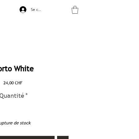
Se connecter
orto White
Prix
24,00 CHF
Quantité
*
upture de stock