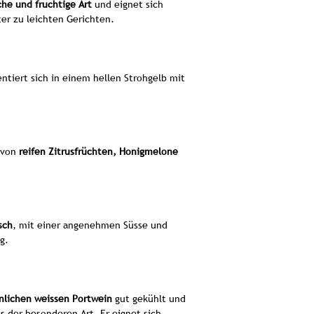
che und fruchtige Art
und eignet sich
iter zu leichten Gerichten.
Contrairement à s
porto blanc est él
rigoureusement sé
Pinto Porto White
ntiert sich in einem hellen Strohgelb mit
meilleurs terroirs
régions viticoles le
monde. Cette vall
escarpées et ses sol
au vin sa minéralité
n von
reifen Zitrusfrüchten, Honigmelone
La fabrication du p
étapes au porto 
Vinification :
A
minutieuses, les 
sch
, mit einer angenehmen Süsse und
Le moût fermente
g.
strict pour pr
Contrairement au
sans les peaux (m
claire 
nlichen weissen Portwein
gut gekühlt und
Mutage :
L'étape 
s der besonderen Art. Er eignet sich