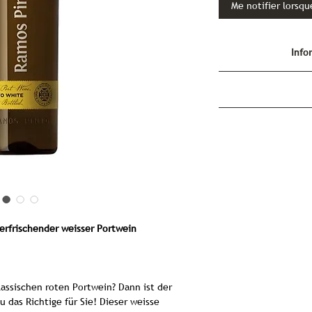
Me notifier lorsqu
Info
Ramos Pinto Porto W
cœur d
Le
Ramos Pinto Po
marie avec harmo
portugaise et l'art de
de la prestigieuse 
erfrischender weisser Portwein
sa fondation en 188
contribution majeur
Ce porto blanc sédui
élégance structurell
assischen roten Portwein? Dann ist der
en fait un véritab
 das Richtige für Sie! Dieser weisse
Le Porto Blanc : 