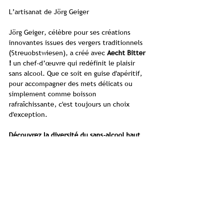
L’artisanat de Jörg Geiger
Jörg Geiger, célèbre pour ses créations
innovantes issues des vergers traditionnels
(Streuobstwiesen), a créé avec
Aecht Bitter
!
un chef-d’œuvre qui redéfinit le plaisir
sans alcool. Que ce soit en guise d'apéritif,
pour accompagner des mets délicats ou
simplement comme boisson
rafraîchissante, c'est toujours un choix
d'exception.
Découvrez la diversité du sans-alcool haut
de gamme de la manufacture Jörg Geiger et
commandez votre Aecht Bitter !
directement sur notre boutique en ligne.
Informations produit
Manufacture
Jörg Geiger