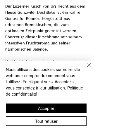
Der Luzerner Kirsch von Urs Hecht aus dem
Hause Gunzwiler Destillate ist ein wahrer
Genuss für Kenner. Hergestellt aus
erlesenen Brennkirschen, die zum
optimalen Zeitpunkt geerntet werden,
überzeugt dieser Kirschbrand mit seinem
intensiven Fruchtaroma und seiner
harmonischen Balance.
Urs Hecht, bekannt für seine prämierten
Destillate, legt bei der Herstellung seines
Nous utilisons des cookies sur notre site
Luzerner Kirschs grössten Wert auf Qualität
web pour comprendre comment vous
und Tradition. Die Kirschen werden
l'utilisez. En cliquant sur « Accepter »,
sorgfältig eingemaischt und nach
vous consentez à leur utilisation.
Politique
traditionellem Verfahren destilliert.
de confidentialité
Das Ergebnis ist ein Kirschbrand von
Accepter
aussergewöhnlicher Güte. In der Nase
entfalten sich Aromen von reifen Kirschen,
Tout refuser
begleitet von feinen Mandelnoten und
einem Hauch von Gewürzen. Am Gaumen