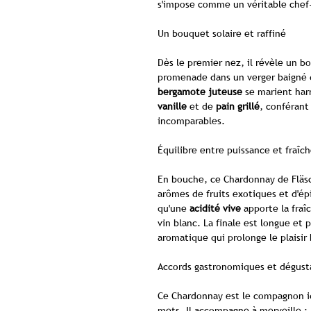
s'impose comme un véritable chef-d
Un bouquet solaire et raffiné
Dès le premier nez, il révèle un 
promenade dans un verger baigné d
bergamote juteuse
se marient har
vanille
et de
pain grillé
, conférant
incomparables.
Équilibre entre puissance et fraîc
En bouche, ce Chardonnay de Fläsch
arômes de fruits exotiques et d'épi
qu'une
acidité vive
apporte la fraî
vin blanc. La finale est longue et 
aromatique qui prolonge le plaisir 
Accords gastronomiques et dégust
Ce Chardonnay est le compagnon id
mets. Il accompagne à merveille :