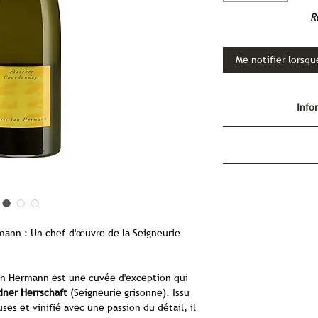
R
Me notifier lorsqu
Info
Christ
A
Fläscher Chardonn
d'exception
mann : Un chef-d'œuvre de la Seigneurie
Le
Fläscher Chardo
vin blanc remarquab
entre terroir, ar
an Hermann est une cuvée d'exception qui
vinification moder
ner Herrschaft
(Seigneurie grisonne). Issu
célèbre région de
s et vinifié avec une passion du détail, il
Herrschaft), réputé