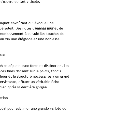
'œuvre de l'art viticole.
culture de
La 
Les vignes s'épanouis
la Seigneurie griso
bouquet envoûtant qui évoque une
privilégié. La rég
e soleil. Des notes d'
ananas mûr
et de
estivales chaudes et
monieusement à de subtiles touches de
maturation lente
 au vin une élégance et une noblesse
optimal des arômes
de
schiste calcaire
une complexité 
heur
accorde une impor
durable, travaillan
 se déploie avec force et distinction. Les
garanti
ces fines dansent sur le palais, tandis
L'élevage en 
cheur et la structure nécessaires à un grand
Après des vendang
persistante, offrant un véritable écho
raisins subissent un 
bien après la dernière gorgée.
élevé traditionn
français
, ce qui lui 
ation
passage sous bois i
une intégration h
éal pour sublimer une grande variété de
Chardonnay s'affin