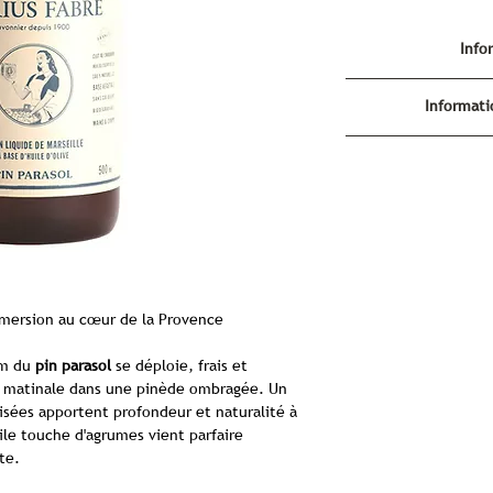
Info
Savo
Informat
P
Informat
Savon Liquide P
Ingrédients :
Hui
savo
(thym et 
Le savon liquide
Pi
Lieu 
plus qu'un soin 
Caractéristiq
d'histoire, aux p
traditionnelle en
mmersion au cœur de la Provence
savoir-fai
huile 
Un h
um du
pin parasol
se déploie, frais et
Depuis 1900, la man
matinale dans une pinède ombragée. Un
de la savonnerie 
isées apportent profondeur et naturalité à
méthodes de fabricat
ile touche d'agrumes vient parfaire
d'huiles végétales, 
te.
l'un de ses produit
selon une recette 