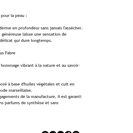
Les parti
Ce savon se distingu
 pour la peau :
et s
Composition pu
piderme en profondeur sans jamais l'assécher.
graisses animales
 généreuse laisse une sensation de
Base végétale :
F
délicat qui dure longtemps.
de coco, il res
reste en
us Fabre
Douceur :
Partic
peaux sensibles g
 hommage vibrant à la nature et au savoir-
Un procédé
Le savon est élabor
de cuisson au chau
oré à base d'huiles végétales et cuit en
puis enrichies d'e
ode marseillaise.
sillage caractéri
agements de la manufacture, il est garanti
l'
huile essentiel
ans parfums de synthèse et sans
auth
L’
La région de Salon-d
et son climat m
prédilection de l'oli