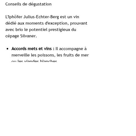
Conseils de dégustation
L'Iphöfer Julius-Echter-Berg est un vin
dédié aux moments d'exception, prouvant
avec brio le potentiel prestigieux du
cépage Silvaner.
Accords mets et vins :
Il accompagne à
merveille les poissons, les fruits de mer
ou les viandes blanches.
Dégustation :
Un pur plaisir pour les
palais exigeants, à savourer également
seul pour apprécier toute sa
complexité.
Informations produit
Weingut
Hans Wirsching
Cépages
QbA
Franconie/Allemagne
Silvaner
0.75l