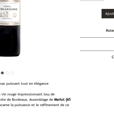
Ajout
Note
Châ
B
C
Château l'Escarder
Le
Château l'Escar
situé dans l'appellat
Dordogne, à Bordea
nsac puissant tout en élégance
château a été repr
Haguenin
, qui l'ont 
 vin rouge impressionnant issu de
dévo
 droite de Bordeaux. Assemblage de
Merlot (65
Ter
 incarne la puissance et le raffinement de ce
Les vignobles s'é