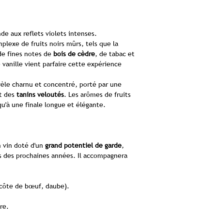
coteau exposé pl
Le Sol :
Un mél
confère aux vins
de aux reflets violets intenses.
Le Climat 
lexe de fruits noirs mûrs, tels que la
ensoleillement 
de fines notes de
bois de cèdre
, de tabac et
conditions idéale
 vanille vient parfaire cette expérience
du Cabe
Un vignob
vèle charnu et concentré, porté par une
Le domaine est 
et des
tanins veloutés
. Les arômes de fruits
l'
agriculture biolo
qu'à une finale longue et élégante.
sols et de favoriser
Haguenin privilégi
Cette méthode tradit
d'authent
n vin doté d'un
grand potentiel de garde
,
Vinification :
rs des prochaines années. Il accompagnera
Au Château l'Esca
rencontre l
Le Chai :
Les ra
(côte de bœuf, daube).
vinifiés dans u
XIXe siècle, o
re.