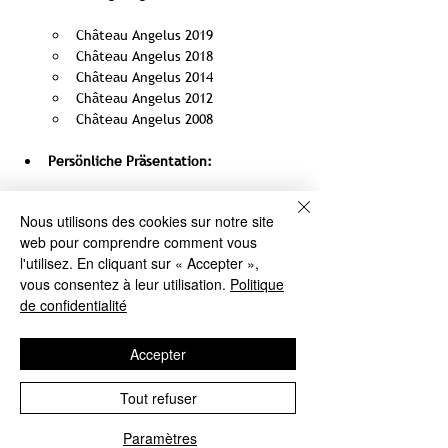
Château Angelus 2019
Château Angelus 2018
Château Angelus 2014
Château Angelus 2012
Château Angelus 2008
Persönliche Präsentation:
Anna Tkachenko-Marie vom 
Nous utilisons des cookies sur notre site
Château Angelus wird persönlich 
web pour comprendre comment vous
anwesend sein, um Ihnen die 
l'utilisez. En cliquant sur « Accepter »,
Weine vorzustellen, Fragen zu 
vous consentez à leur utilisation.
Politique
beantworten und Ihnen wertvolle 
de confidentialité
Einblicke in die Geschichte und 
die Weinbereitung des Weinguts 
zu geben.
Accepter
Exklusives Ambiente:
Tout refuser
Geniessen Sie die Masterclass in 
Paramètres