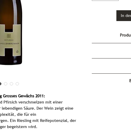
In de
Produ
We
Deutscher Qualit
Ba
2011 A
Schellenbrunnen
2014 Al
Weingut Heitling
2015 A
2016 Al
2017 Al
ng Grosses Gewächs 2011:
Vinum Best of Deut
Der Schellenbrunn
2018 Al
d Pfirsich verschmelzen mit einer
Weingut Heitl
2019 A
r lebendigen Säure. Der Wein zeigt eine
89 Pu
Weisswein, der das v
exität, die für ein
der einzigartigen La
gen. Ein Riesling mit Reifepotenzial, der
durch seine Komp
ger begeistern wird.