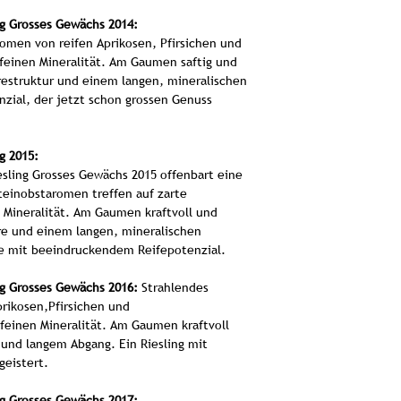
aussergewö
ng Grosses Gewächs 2014:
Herstellu
romen von reifen Aprikosen, Pfirsichen und
feinen Mineralität. Am Gaumen saftig und
Die Trauben für 
restruktur und einem langen, mineralischen
stammen ausschl
nzial, der jetzt schon grossen Genuss
Einzellage Schell
kargen, eisenhal
Mikroklima bekannt i
g 2015:
werden die Trauben 
esling Grosses Gewächs 2015 offenbart eine
im Stahltank vergore
Steinobstaromen treffen auf zarte
mehrere Monate auf 
 Mineralität. Am Gaumen kraftvoll und
Komplexi
re und einem langen, mineralischen
se mit beeindruckendem Reifepotenzial.
ng Grosses Gewächs 2016:
Strahlendes
Dieser aussergewöhn
rikosen,Pfirsichen und
Begleiter zu bes
feinen Mineralität. Am Gaumen kraftvoll
Menüs. Er harmoni
 und langem Abgang. Ein Riesling mit
Meeresfrüchten, Ge
geistert.
inspirierten Geric
kann er auch meh
ng Grosses Gewächs 2017: