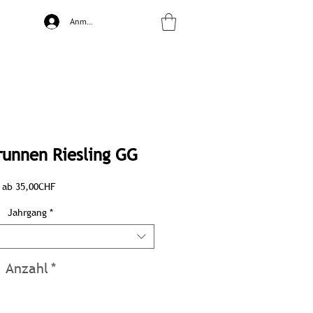
Anmelden
runnen Riesling GG
Sale-
ab
35,00CHF
Preis
Jahrgang
*
Anzahl
*