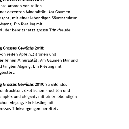
gewinnt dabei
 Nase Aromen von reifen
einer dezenten Mineralität. Am Gaumen
elegant, mit einer lebendigen Säurestruktur
bgang. Ein Riesling mit
Re
, der bereits jetzt grosse Trinkfreude
Gesch
Alkoholgehal
Serv
ng Grosses Gewächs 2018:
Qualitätss
von reifen Äpfeln,Zitronen und
Lage:
Tief
er feinen Mineralität. Am Gaumen klar und
Der Schellenbrunn
d langem Abgang. Ein Riesling mit
Weingut Heitlinger 
geistert.
das hohe Niveau ba
Genuss für Li
ng Grosses Gewächs 2019:
Strahlendes
charak
teinfrüchten, exotischen Früchten und
mplex und elegant, mit einer lebendigen
Die Weinlage Sch
chen Abgang. Ein Riesling mit
Terroir
grosses Trinkvergnügen bereitet.
Die Weinlage Schell
im badischen Kraichg