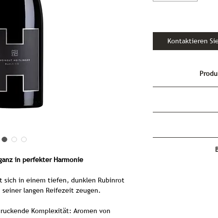
Kontaktieren Si
Produ
We
Deuts
Ba
Ca
Heitlinger Black
eganz in perfekter Harmonie
Der Black Tie v
Rotwein, der Elegan
Vinum Best of Deut
t sich in einem tiefen, dunklen Rubinrot
vereint. Diese Cuv
3. Platz der Kat
n seiner langen Reifezeit zeugen.
Spätburgunde
Lemberger, verkö
druckende Komplexität: Aromen von
Streben nac