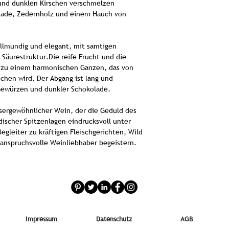
nd dunklen Kirschen verschmelzen
lade, Zedernholz und einem Hauch von
Rebsorten
llmundig und elegant, mit samtigen
Sa
äurestruktur.Die reife Frucht und die
Ausbau:
18 Mon
 zu einem harmonischen Ganzen, das von
Stil:
Kra
ichen wird. Der Abgang ist lang und
Gewürzen und dunkler Schokolade.
Beeren, Kirschen
ussergewöhnlicher Wein, der die Geduld des
Geschmack:
Vo
discher Spitzenlagen eindrucksvoll unter
Säure, feine T
 Begleiter zu kräftigen Fleischgerichten, Wild
anspruchsvolle Weinliebhaber begeistern.
Fleischger
Der Heitlinger B
sorgfältigen und lei
auf Qualität
Selektion der Tr
Rebsorten Spätb
Impressum
Datenschutz
AGB
Lemberger au