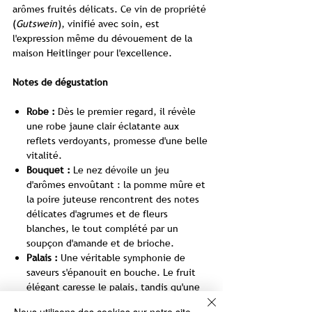
arômes fruités délicats. Ce vin de propriété
(
Gutswein
), vinifié avec soin, est
l'expression même du dévouement de la
maison Heitlinger pour l'excellence.
Notes de dégustation
Robe :
Dès le premier regard, il révèle
une robe jaune clair éclatante aux
reflets verdoyants, promesse d'une belle
vitalité.
Bouquet :
Le nez dévoile un jeu
d'arômes envoûtant : la pomme mûre et
la poire juteuse rencontrent des notes
délicates d'agrumes et de fleurs
blanches, le tout complété par un
soupçon d'amande et de brioche.
Palais :
Une véritable symphonie de
saveurs s'épanouit en bouche. Le fruit
élégant caresse le palais, tandis qu'une
acidité vive assure un équilibre parfait.