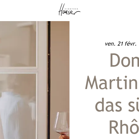
ven. 21 févr.
 
Do
Martin
das s
Rhô