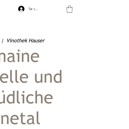
Se connecter
 |  
Vinothek Hauser
maine
elle und
üdliche
netal